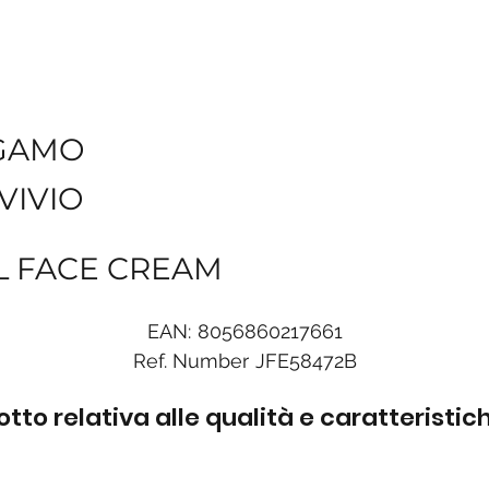
GAMO
VIVIO
L FACE CREAM
EAN:
8056860217661
Ref. Number
JFE58472B
to relativa alle qualità e caratteristi