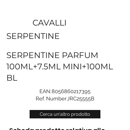
CAVALLI
SERPENTINE
SERPENTINE PARFUM
100ML+7.5ML MINI+100ML
BL
EAN:
8056860217395
Ref. Number
JRC25555B
Cerca un'altro prodotto