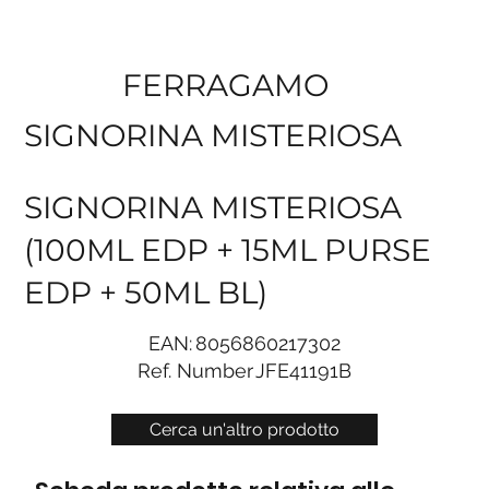
FERRAGAMO
SIGNORINA MISTERIOSA
SIGNORINA MISTERIOSA
(100ML EDP + 15ML PURSE
EDP + 50ML BL)
EAN:
8056860217302
Ref. Number
JFE41191B
Cerca un'altro prodotto