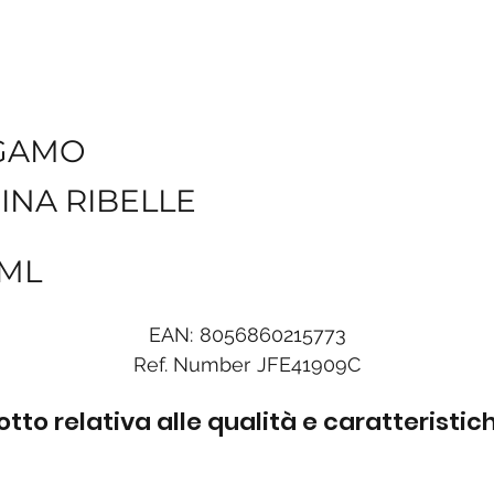
GAMO
INA RIBELLE
0ML
EAN:
8056860215773
Ref. Number
JFE41909C
to relativa alle qualità e caratteristi