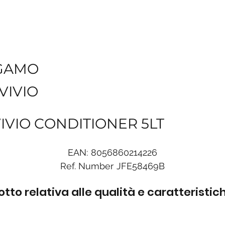
GAMO
VIVIO
VIO CONDITIONER 5LT
EAN:
8056860214226
Ref. Number
JFE58469B
to relativa alle qualità e caratteristi