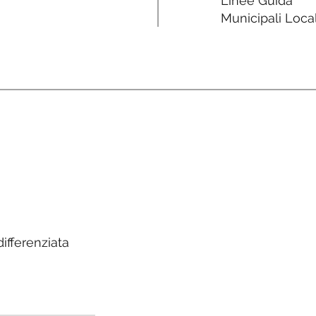
Linee Guida
Municipali Local
ifferenziata