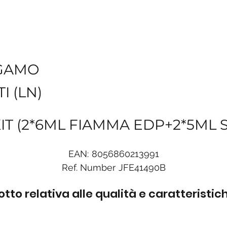
GAMO
I (LN)
T (2*6ML FIAMMA EDP+2*5ML S
EAN:
8056860213991
Ref. Number
JFE41490B
to relativa alle qualità e caratteristi