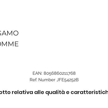
GAMO
HOMME
EAN:
8056860211768
Ref. Number
JFE54252B
to relativa alle qualità e caratteristi