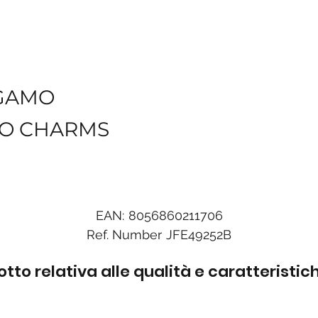
GAMO
TO CHARMS
EAN:
8056860211706
Ref. Number
JFE49252B
to relativa alle qualità e caratteristi