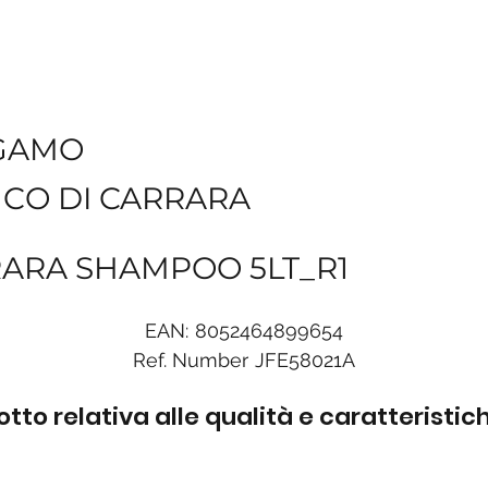
GAMO
NCO DI CARRARA
RARA SHAMPOO 5LT_R1
EAN:
8052464899654
Ref. Number
JFE58021A
to relativa alle qualità e caratteristi