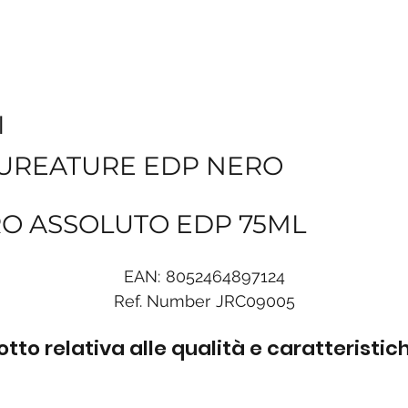
I
UREATURE EDP NERO
RO ASSOLUTO EDP 75ML
EAN:
8052464897124
Ref. Number
JRC09005
to relativa alle qualità e caratteristi