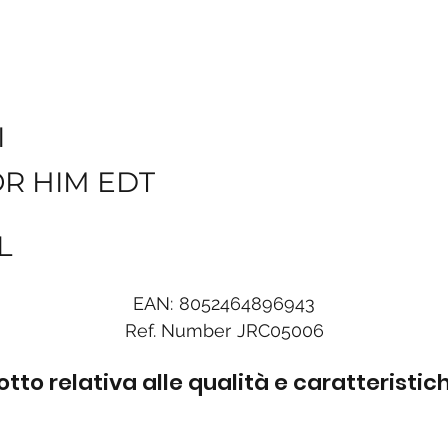
I
OR HIM EDT
L
EAN:
8052464896943
Ref. Number
JRC05006
to relativa alle qualità e caratteristi