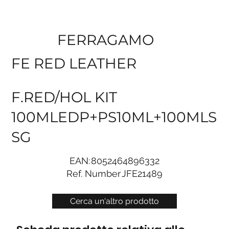
FERRAGAMO
FE RED LEATHER
F.RED/HOL KIT
100MLEDP+PS10ML+100MLS
SG
EAN:
8052464896332
Ref. Number
JFE21489
Cerca un'altro prodotto