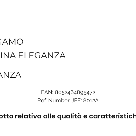
GAMO
INA ELEGANZA
GANZA
EAN:
8052464895472
Ref. Number
JFE18012A
to relativa alle qualità e caratteristi