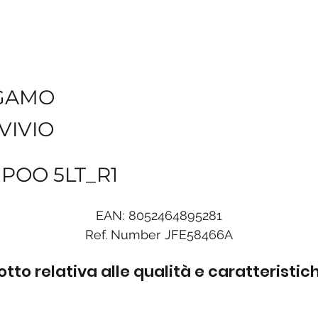
GAMO
VIVIO
POO 5LT_R1
EAN:
8052464895281
Ref. Number
JFE58466A
to relativa alle qualità e caratteristi