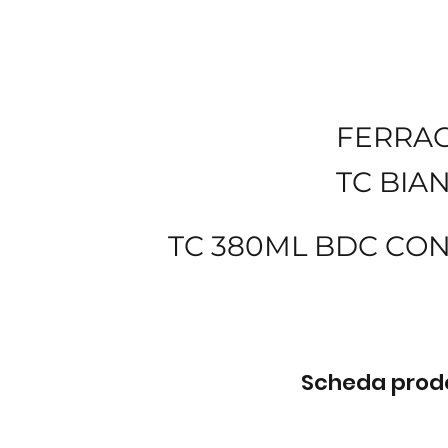
FERRA
TC BIA
TC 380ML BDC CO
Scheda prodot