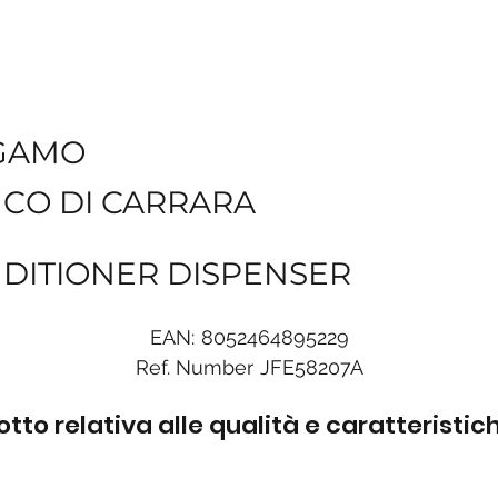
GAMO
NCO DI CARRARA
NDITIONER DISPENSER
EAN:
8052464895229
Ref. Number
JFE58207A
to relativa alle qualità e caratteristi