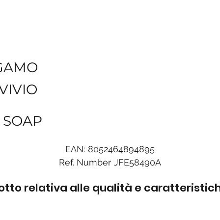
GAMO
VIVIO
R SOAP
EAN:
8052464894895
Ref. Number
JFE58490A
to relativa alle qualità e caratteristi