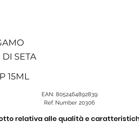
GAMO
 DI SETA
P 15ML
EAN:
8052464892839
Ref. Number
20306
to relativa alle qualità e caratteristi