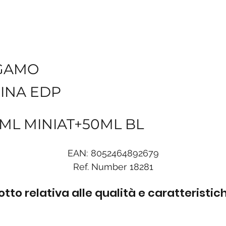
GAMO
INA EDP
5ML MINIAT+50ML BL
EAN:
8052464892679
Ref. Number
18281
to relativa alle qualità e caratteristi