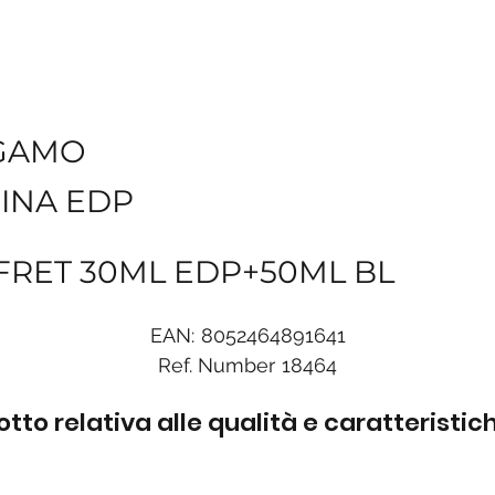
GAMO
INA EDP
FRET 30ML EDP+50ML BL
EAN:
8052464891641
Ref. Number
18464
to relativa alle qualità e caratteristi