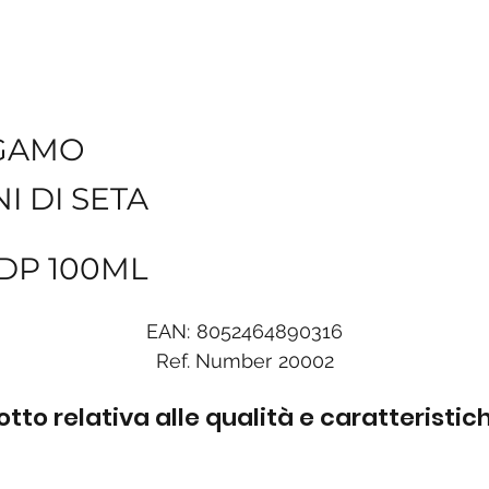
GAMO
I DI SETA
EDP 100ML
EAN:
8052464890316
Ref. Number
20002
to relativa alle qualità e caratteristi