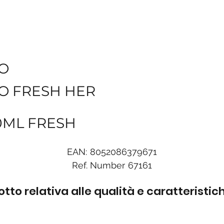
O
O FRESH HER
0ML FRESH
EAN:
8052086379671
Ref. Number
67161
to relativa alle qualità e caratteristi