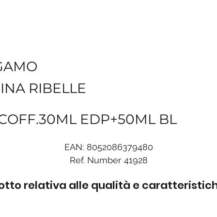
GAMO
INA RIBELLE
G COFF.30ML EDP+50ML BL
EAN:
8052086379480
Ref. Number
41928
to relativa alle qualità e caratteristi