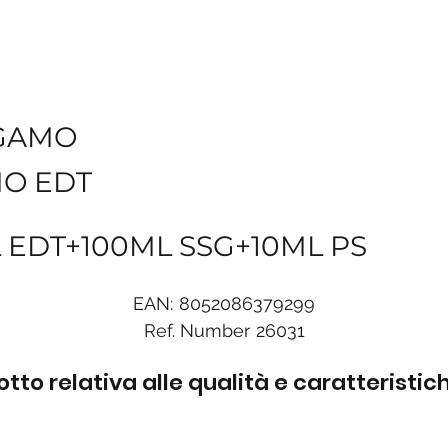
GAMO
O EDT
 EDT+100ML SSG+10ML PS
EAN:
8052086379299
Ref. Number
26031
to relativa alle qualità e caratteristi