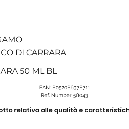
GAMO
NCO DI CARRARA
RARA 50 ML BL
EAN:
8052086378711
Ref. Number
58043
to relativa alle qualità e caratteristi