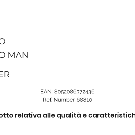
O
O MAN
ER
EAN:
8052086372436
Ref. Number
68810
to relativa alle qualità e caratteristi