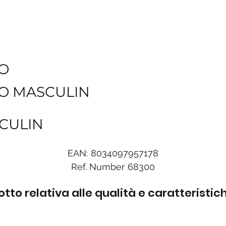
O
O MASCULIN
CULIN
EAN:
8034097957178
Ref. Number
68300
to relativa alle qualità e caratteristi