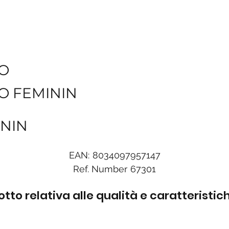
O
O FEMININ
ININ
EAN:
8034097957147
Ref. Number
67301
to relativa alle qualità e caratteristi