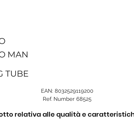
O
O MAN
G TUBE
EAN:
8032529119200
Ref. Number
68525
to relativa alle qualità e caratteristi